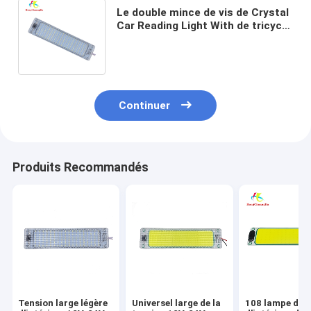
Le double mince de vis de Crystal
Car Reading Light With de tricycle
de camion d'intense luminosité a
dégrossi
Continuer
Produits Recommandés
Tension large légère
Universel large de la
108 lampe de l