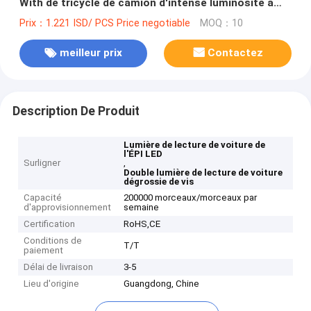
With de tricycle de camion d'intense luminosité a
dégrossi
Prix：1.221 ISD/ PCS Price negotiable
MOQ：10
meilleur prix
Contactez
Description De Produit
Lumière de lecture de voiture de
l'ÉPI LED
Surligner
,
Double lumière de lecture de voiture
dégrossie de vis
Capacité
200000 morceaux/morceaux par
d'approvisionnement
semaine
Certification
RoHS,CE
Conditions de
T/T
paiement
Délai de livraison
3-5
Lieu d'origine
Guangdong, Chine