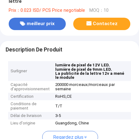
lettre
Prix：0.023 ISD/ PCS Price negotiable
MOQ：10
meilleur prix
Contactez
Description De Produit
,
lumière de pixel de 12V LED
,
lumière de pixel de 9mm LED
Surligner
La publicité de la lettre 12v a mené
le module
Capacité
200000 morceaux/morceaux par
d'approvisionnement
semaine
Certification
RoHS,CE
Conditions de
T/T
paiement
Délai de livraison
3-5
Lieu d'origine
Guangdong, Chine
Regardez plus