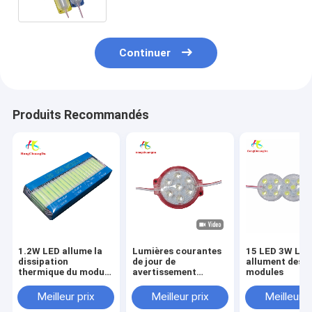
Continuer
Produits Recommandés
1.2W LED allume la
Lumières courantes
15 LED 3W LE
dissipation
de jour de
allument des
thermique du module
avertissement
modules
12V 10000K-13000K
externes de lampe de
de l'ÉPI LED de
signal de voiture
Meilleur prix
Meilleur prix
Meilleur p
modules
pour la lumière de