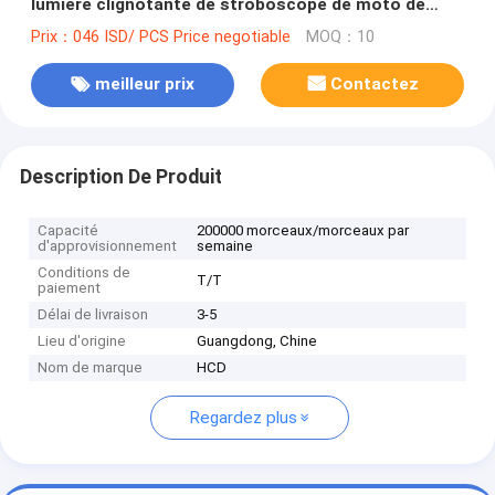
lumière clignotante de stroboscope de moto de
voiture de LED
Prix：046 ISD/ PCS Price negotiable
MOQ：10
meilleur prix
Contactez
Description De Produit
Capacité
200000 morceaux/morceaux par
d'approvisionnement
semaine
Conditions de
T/T
paiement
Délai de livraison
3-5
Lieu d'origine
Guangdong, Chine
Nom de marque
HCD
Regardez plus