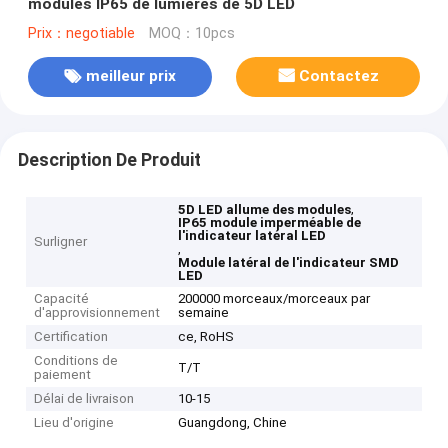
modules IP65 de lumières de 5D LED
Prix：negotiable
MOQ：10pcs
meilleur prix
Contactez
Description De Produit
,
5D LED allume des modules
IP65 module imperméable de
l'indicateur latéral LED
Surligner
,
Module latéral de l'indicateur SMD
LED
Capacité
200000 morceaux/morceaux par
d'approvisionnement
semaine
Certification
ce, RoHS
Conditions de
T/T
paiement
Délai de livraison
10-15
Lieu d'origine
Guangdong, Chine