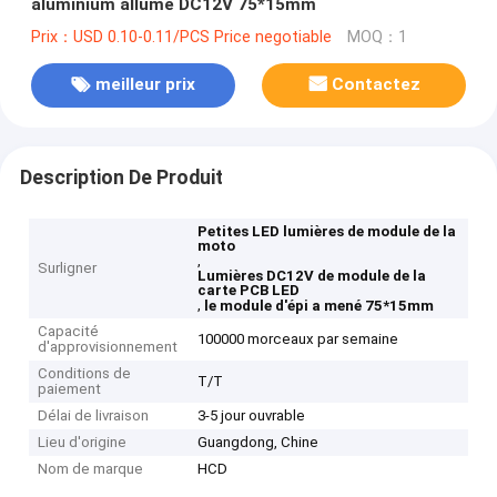
aluminium allume DC12V 75*15mm
Prix：USD 0.10-0.11/PCS Price negotiable
MOQ：1
meilleur prix
Contactez
Description De Produit
Petites LED lumières de module de la
moto
,
Surligner
Lumières DC12V de module de la
carte PCB LED
,
le module d'épi a mené 75*15mm
Capacité
100000 morceaux par semaine
d'approvisionnement
Conditions de
T/T
paiement
Délai de livraison
3-5 jour ouvrable
Lieu d'origine
Guangdong, Chine
Nom de marque
HCD