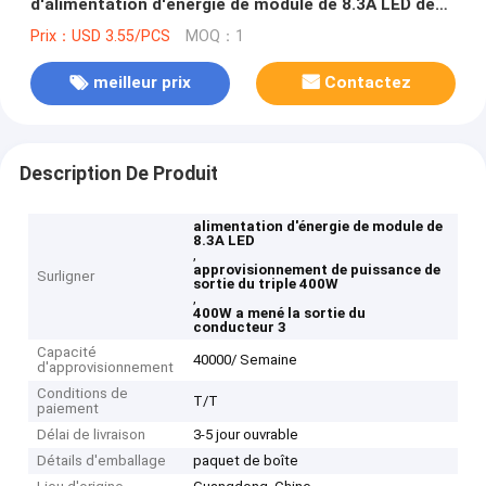
d'alimentation d'énergie de module de 8.3A LED de
triple actuel de la protection 400W
Prix：USD 3.55/PCS
MOQ：1
meilleur prix
Contactez
Description De Produit
alimentation d'énergie de module de
8.3A LED
,
approvisionnement de puissance de
Surligner
sortie du triple 400W
,
400W a mené la sortie du
conducteur 3
Capacité
40000/ Semaine
d'approvisionnement
Conditions de
T/T
paiement
Délai de livraison
3-5 jour ouvrable
Détails d'emballage
paquet de boîte